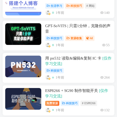
生活学习
科技技巧
# 网站
1年前
140
GPT-SoVITS | 只需1分钟，克隆你的声
音
科技技巧
资源收集
AI
1年前
55
用 pn532 读取&编辑&复制 IC 卡
[仅作
学习交流]
科技技巧
1年前
264
ESP8266 + SG90 制作智能开关
[仅作
学习交流]
免费资源
科技技巧
# ESP8266
1年前
132