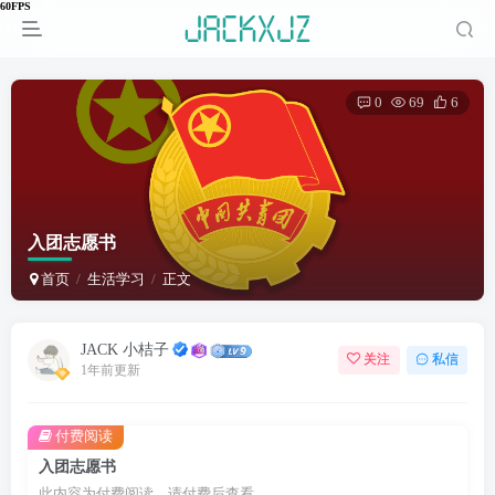
0
69
6
入团志愿书
首页
生活学习
正文
JACK 小桔子
关注
私信
1年前更新
付费阅读
入团志愿书
此内容为付费阅读，请付费后查看