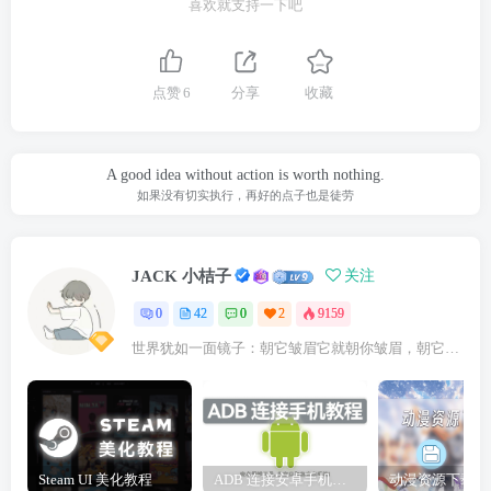
喜欢就支持一下吧
点赞
6
分享
收藏
A good idea without action is worth nothing.
如果没有切实执行，再好的点子也是徒劳
JACK 小桔子
关注
0
42
0
2
9159
世界犹如一面镜子：朝它皱眉它就朝你皱眉，朝它微笑它也吵你微笑
Steam UI 美化教程
ADB 连接安卓手机教程
动漫资源下载网