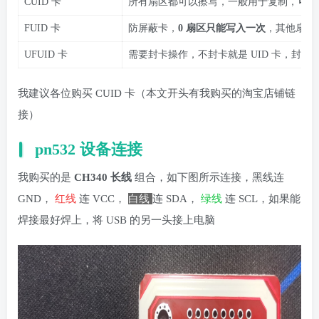
CUID 卡
所有扇区都可以擦写，一般用于复制，
可绕
FUID 卡
防屏蔽卡，
0 扇区只能写入一次
，其他扇区
UFUID 卡
需要封卡操作，不封卡就是 UID 卡，封卡后
我建议各位购买 CUID 卡（本文开头有我购买的淘宝店铺链
接）
pn532 设备连接
我购买的是
CH340 长线
组合，如下图所示连接，黑线连
GND，
红线
连 VCC，
白线
连 SDA，
绿线
连 SCL，如果能
焊接最好焊上，将 USB 的另一头接上电脑