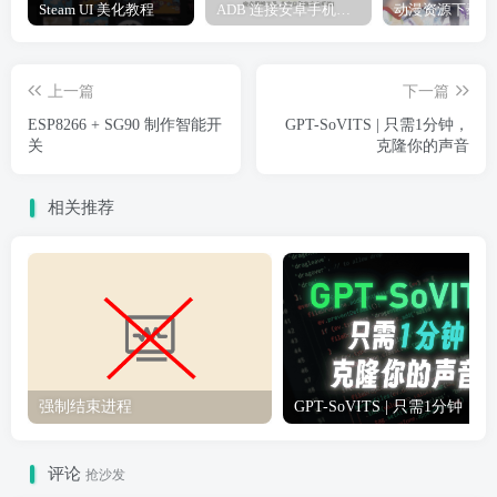
Steam UI 美化教程
ADB 连接安卓手机教程
动漫资源下载网
上一篇
下一篇
ESP8266 + SG90 制作智能开
GPT-SoVITS | 只需1分钟，
关
克隆你的声音
相关推荐
强制结束进程
GPT-S
评论
抢沙发