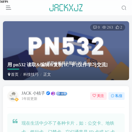
0
263
2
用 pn532 读取&编辑&复制 IC 卡
[仅作学习交流]
首页
科技技巧
正文
JACK 小桔子
关注
私信
1年前更新
现在生活中少不了各种卡片，如：公交卡、地铁
卡、银行卡、门禁卡，它们通常是 ID 卡或 IC 卡，