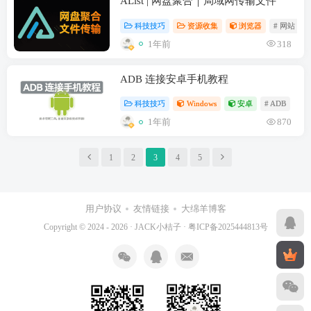
AList | 网盘聚合｜局域网传输文件
科技技巧
资源收集
浏览器
# 网站
1年前
318
ADB 连接安卓手机教程
科技技巧
Windows
安卓
# ADB
1年前
870
1
2
3
4
5
用户协议
友情链接
大绵羊博客
Copyright © 2024 - 2026 ·
JACK小桔子
·
粤ICP备2025444813号