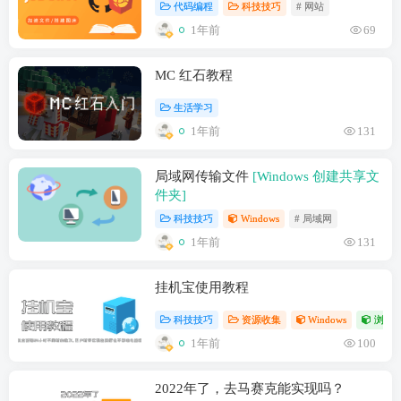
代码编程
科技技巧
# 网站
1年前
69
MC 红石教程
生活学习
1年前
131
局域网传输文件
[Windows 创建共享文
件夹]
科技技巧
Windows
# 局域网
1年前
131
挂机宝使用教程
科技技巧
资源收集
Windows
浏览
1年前
100
2022年了，去马赛克能实现吗？