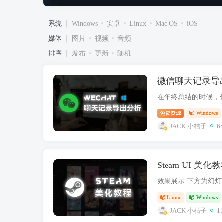
系统
Windows
安卓
Linux
Mac OS
iOS
媒体
图片
视频
音频
排序
发布
更新
随机
微信聊天记录导
免费资源
Windows
JACK 小桔子
6
Steam UI 美化
Linux
Windows
JACK 小桔子
1