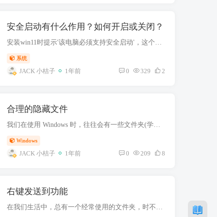
安全启动有什么作用？如何开启或关闭？
安装win11时提示'该电脑必须支持安全启动'，这个安全启动有什么作用呢？我们该怎么关闭安全启动呢？下面我来详细介绍一下安全启动 安全启动作用 安全启动（secure boot）设计之初作用是防止恶意...
系统
JACK 小桔子
1年前
0
329
2
合理的隐藏文件
我们在使用 Windows 时，往往会有一些文件夹(学习资料)需要隐藏，本文会介绍几种方法，教你科学的隐藏文件 属性隐藏 在属性直接隐藏文件（夹），操作方便，隐藏指数：★☆☆☆ 隐藏 右键一个文...
Windows
JACK 小桔子
1年前
0
209
8
右键发送到功能
在我们生活中，总有一个经常使用的文件夹，时不时会往里面放入一些文件，但是每一次都要打开这个文件夹，再把文件复制粘贴进去，这么做比较麻烦，我们可以通过这个方法解决这个问题 教程 按下 W...