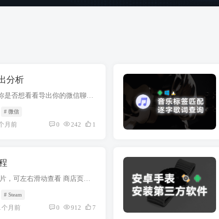
出分析
在年终总结的时候，你是否想看看导出你的微信聊天记录，看看自己这一年微信聊天记录的年度报告？奈何鹅厂对数据进行了处理，我们无法直接复盘我们的数据，很多工具也不再更新，不过，最近有个新...
# 微信
个月前
0
242
1
教程
效果展示 下方为幻灯片，可左右滑动查看 商店页面 收藏页面 库页面 游戏详情页面 新闻页面 Millennium 安装 按下 Win + X，或者右键 Windows 徽标，点击终端按钮 在 Windows PowerShell 窗口输...
# Steam
1个月前
0
912
7