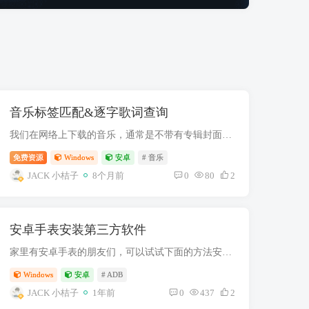
音乐标签匹配&逐字歌词查询
我们在网络上下载的音乐，通常是不带有专辑封面、歌曲信息等标签，在导入本地播放器的时候极不美观，本文将分享两个自动匹配歌曲标签的工具，让你打造出精美的音乐墙 效果演示 专辑封面&逐...
免费资源
Windows
安卓
# 音乐
JACK 小桔子
8个月前
0
80
2
安卓手表安装第三方软件
家里有安卓手表的朋友们，可以试试下面的方法安装第三方应用 我是用的是 OPPO watch 设备，本教程使用到搞机工具箱，此工具由 晨钟酱 开发，需收费，但操作简单 软件准备 可以看看：米坛wear应...
Windows
安卓
# ADB
JACK 小桔子
1年前
0
437
2