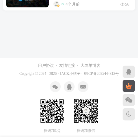
4个月前
56
用户协议
友情链接
大绵羊博客
Copyright © 2024 - 2026 ·
JACK小桔子
·
粤ICP备2025444813号
扫码加QQ
扫码加微信