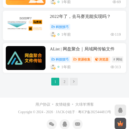
1年前
69
2022年了，去马赛克能实现吗？
科技技巧
1年前
119
AList | 网盘聚合｜局域网传输文件
科技技巧
资源收集
浏览器
# 网站
1年前
313
1
2
用户协议
友情链接
大绵羊博客
Copyright © 2024 - 2026 ·
JACK小桔子
·
粤ICP备2025444813号