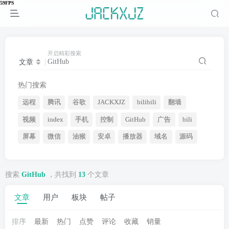
开启精彩搜索
文章
热门搜索
远程
腾讯
谷歌
JACKXJZ
bilibili
翻墙
视频
index
手机
控制
GitHub
广告
bili
屏幕
微信
油猴
安卓
播放器
域名
源码
搜索
GitHub
，共找到
13
个文章
文章
用户
板块
帖子
排序
最新
热门
点赞
评论
收藏
销量