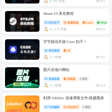
8个月前
215
Steam UI 美化教程
科技技巧
资源收集
Linux
Windows
11个月前
912
字节跳动开源 Coze 扣子！
资讯新闻
AI
1年前
157
图片压缩の网站
资源收集
浏览器
# 网站
1年前
114
利用 JsDelivr 加速博客文件/搭建图床
代码编程
科技技巧
# 网站